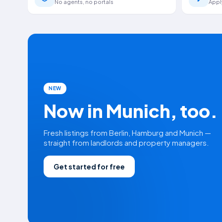
No agents, no portals
Appl
NEW
Now in Munich, too.
Fresh listings from Berlin, Hamburg and Munich —
straight from landlords and property managers.
Get started for free