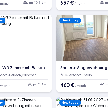
657
€
3
rm.
49.3
m²
1
rm
/month
/month
ay
New today
 WG Zimmer mit Balkon
Sanierte Singlewohnung 
er Anbindung
Grünblick
dorf-Perlach, München
Hellersdorf, Berlin
460
€
1
rm.
17
m²
1
rm
/month
/month
ay
New today