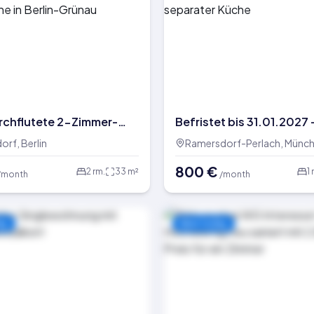
rchflutete 2-Zimmer-
Befristet bis 31.01.2027 
schosswohnung mit
Schöne 1-Zimmer Tiefpar
rf, Berlin
Ramersdorf-Perlach, Münc
inbauküche in Berlin-
Wohnung mit separater 
800
€
2
rm.
33
m²
1
/month
/month
ay
New today