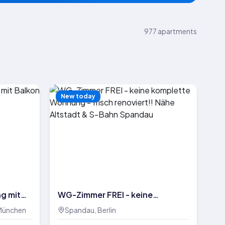
977
apartments
New today
g mit
WG-Zimmer FREI - keine
komplette Wohnung - frisch
 München
Spandau, Berlin
renoviert!! Nähe Altstadt & S-