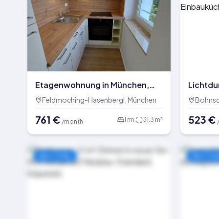
Etagenwohnung in München,
Lichtdu
31,33 m²
Dachge
Feldmoching-Hasenbergl, München
Bohnsdo
neuer E
761
€
523
€
Grünau
1
rm.
31.3
m²
/month
New today
New tod