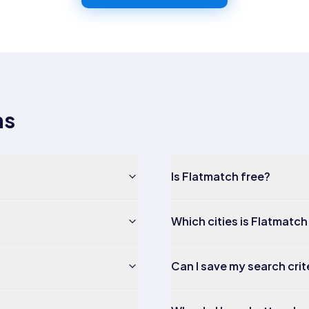
ns
Is Flatmatch free?
Which cities is Flatmatch 
Can I save my search crit