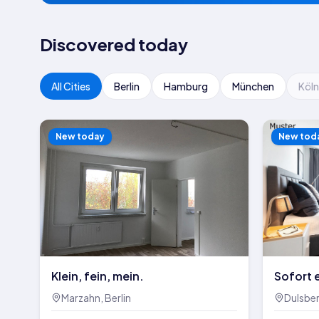
Discovered today
All Cities
Berlin
Hamburg
München
Köln
New today
New tod
Klein, fein, mein.
Sofort 
fein! F
Marzahn, Berlin
Dulsbe
Wohnung