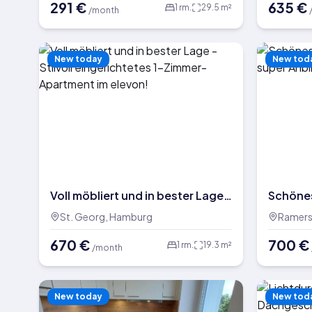
291
€
635
€
1
rm.
29.5
m²
/month
New today
New tod
Voll möbliert und in bester Lage -
Schönes
Stilvoll eingerichtetes 1-Zimmer-
und sup
St. Georg, Hamburg
Ramers
Apartment im elevon!
670
€
700
€
1
rm.
19.3
m²
/month
New today
New tod