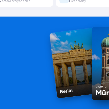
y before everyone else
Listed today
NOW IN
Berlin
Mü