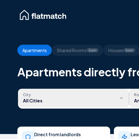
Apartments
Shared Rooms
Houses
Soon
Soon
Apartments directly fr
City
R
All Cities
A
Direct from landlords
Les