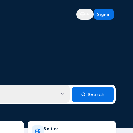
Sign in
EN
Search
5 cities