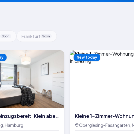
Frankfurt
Soon
Soon
ay
New today
einzugsbereit: Klein aber
Kleine 1-Zimmer-Wohnun
risch sanierte 3-Zimmer-
Balkon in Giesing
rg, Hamburg
Obergiesing-Fasangarten,
 mit Balkon!