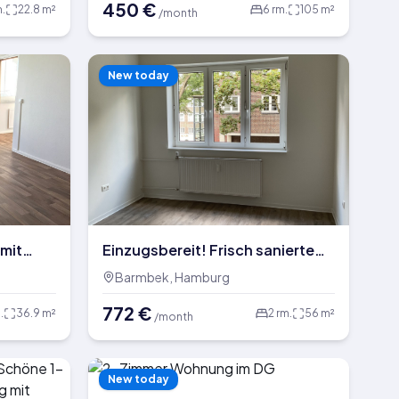
450
€
Bahn Spandau
.
22.8
m²
6
rm.
105
m²
/month
New today
mit
Einzugsbereit! Frisch sanierte
2,5-Zimmer-Wohnung mit
Barmbek, Hamburg
Balkon
772
€
.
36.9
m²
2
rm.
56
m²
/month
New today