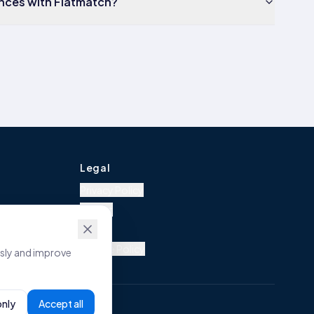
ances with Flatmatch?
Legal
Privacy Policy
Imprint
Terms
Cookie Policy
usly and improve
only
Accept all