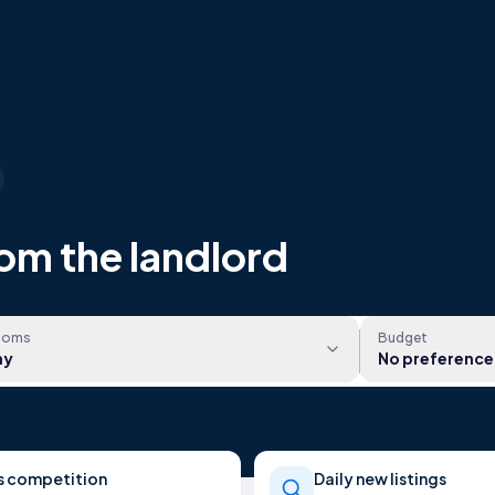
om the landlord
ooms
Budget
ny
No preference
s competition
Daily new listings