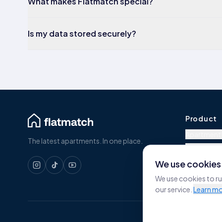
What makes Flatmatch special?
Is my data stored securely?
Product
Apartment
The latest apartments. In one place.
About Fla
Pricing
We use cookies
We use cookies to r
our service.
Learn m